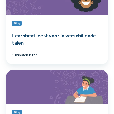
in
verschillende
talen
Blog
Learnbeat leest voor in verschillende
talen
1 minuten lezen
Oefenen
voor
het
CSE:
effectieve
examentraining
met
Blog