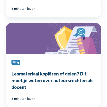
3 minuten lezen
Lesmateriaal
kopiëren
of
delen?
Dit
moet
je
Blog
weten
over
Lesmateriaal kopiëren of delen? Dit
auteursrechten
moet je weten over auteursrechten als
als
docent
docent
3 minuten lezen