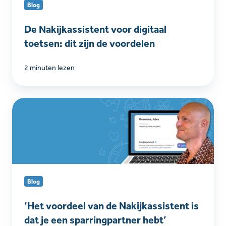
Blog
de
voordelen
De Nakijkassistent voor digitaal
toetsen: dit zijn de voordelen
2 minuten lezen
‘Het
voordeel
van
de
Nakijkassistent
is
dat
Blog
je
een
‘Het voordeel van de Nakijkassistent is
sparringpartner
dat je een sparringpartner hebt’
hebt’