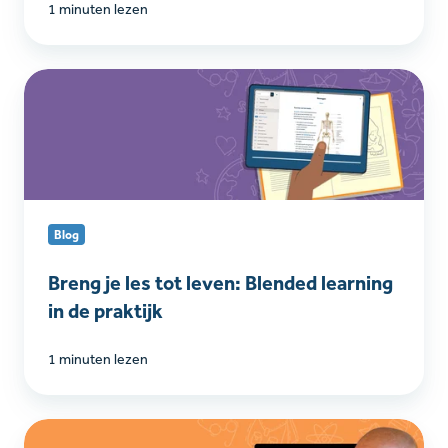
1 minuten lezen
Breng
je
les
tot
leven:
Blended
learning
Blog
in
de
Breng je les tot leven: Blended learning
praktijk
in de praktijk
1 minuten lezen
Video: