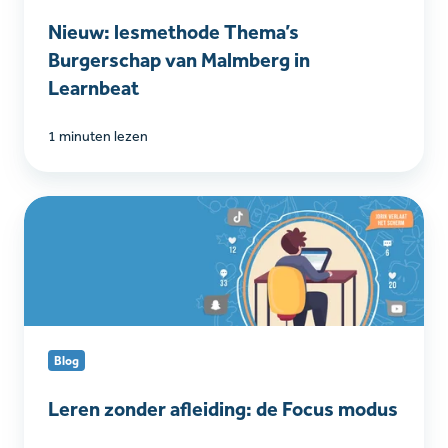
Learnbeat
Nieuw: lesmethode Thema’s
Burgerschap van Malmberg in
Learnbeat
1 minuten lezen
Leren
zonder
afleiding:
de
Focus
modus
Blog
Leren zonder afleiding: de Focus modus