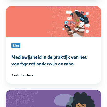
Mediawijsheid
in
de
praktijk
van
het
voortgezet
Blog
onderwijs
en
Mediawijsheid in de praktijk van het
mbo
voortgezet onderwijs en mbo
2 minuten lezen
Learnbeat
leest
voor