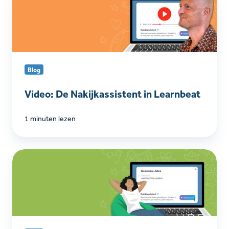
De
Nakijkassistent
in
Learnbeat
Blog
Video: De Nakijkassistent in Learnbeat
1 minuten lezen
De
Nakijkassistent
voor
digitaal
toetsen:
dit
zijn