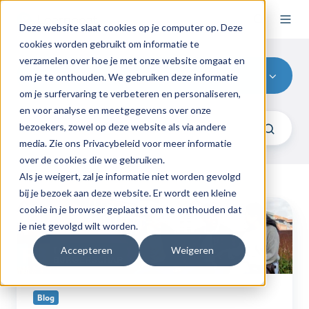
Deze website slaat cookies op je computer op. Deze
cookies worden gebruikt om informatie te
verzamelen over hoe je met onze website omgaat en
Blog
om je te onthouden. We gebruiken deze informatie
om je surfervaring te verbeteren en personaliseren,
en voor analyse en meetgegevens over onze
bezoekers, zowel op deze website als via andere
media. Zie ons Privacybeleid voor meer informatie
over de cookies die we gebruiken.
Als je weigert, zal je informatie niet worden gevolgd
bij je bezoek aan deze website. Er wordt een kleine
Nieuw:
cookie in je browser geplaatst om te onthouden dat
lesmethode
je niet gevolgd wilt worden.
Thema’s
Accepteren
Weigeren
Burgerschap
van
Malmberg
Blog
in