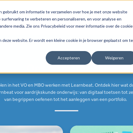
n gebruikt om informatie te verzamelen over hoe je met onze website
surfervaring te verbeteren en personaliseren, en voor analyse en
Ons lesmateriaal
Werken met
Bestellen
Support
ndere media. Zie ons Privacybeleid voor meer informatie over de cookie
aan deze website. Er wordt een kleine cookie in je browser geplaatst om te
Voortgezet Onderwijs
Accepteren
Weigeren
Ons lesmateriaal
len in het VO en MBO werken met Learnbeat. Ontdek hier wat d
beat voor aardrijkskunde onderwijs: van digitaal toetsen tot ze
van begrippen oefenen tot het aanleggen van een portfolio.
kskunde
Basisvaardigheden