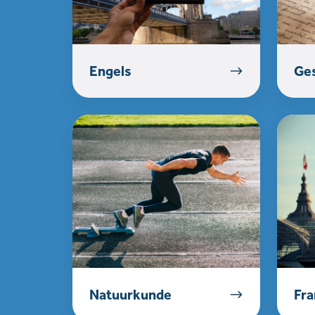
Engels
Ges
Natuurkunde
Frans
Natuurkunde
Fra