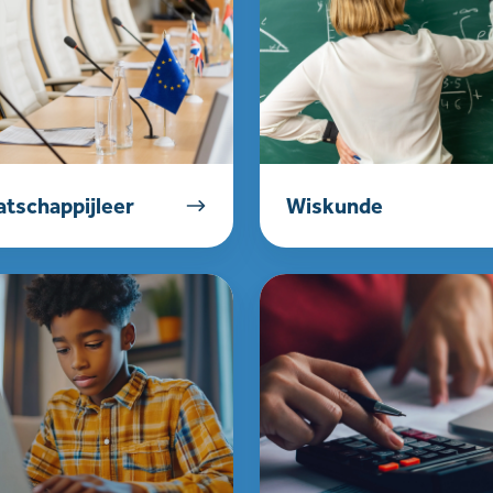
tschappijleer
Wiskunde
Rekenen
rdheid