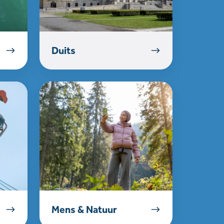
Duits
Mens
&
Natuur
Mens & Natuur