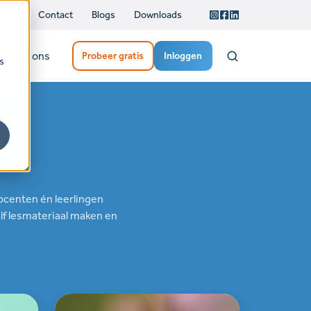
Contact
Blogs
Downloads
Over ons
Probeer gratis
Inloggen
s
ocenten én leerlingen
lf lesmateriaal maken en
Biologie