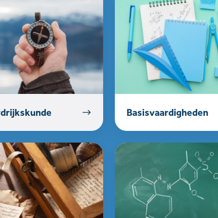
drijkskunde
Basisvaardigheden
edenis
Scheikunde