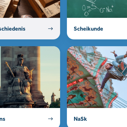
chiedenis
Scheikunde
NaSk
ns
NaSk