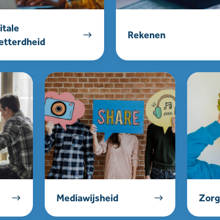
itale
Rekenen
etterdheid
Mediawijsheid
Zorg
&
Welzijn
Mediawijsheid
Zorg