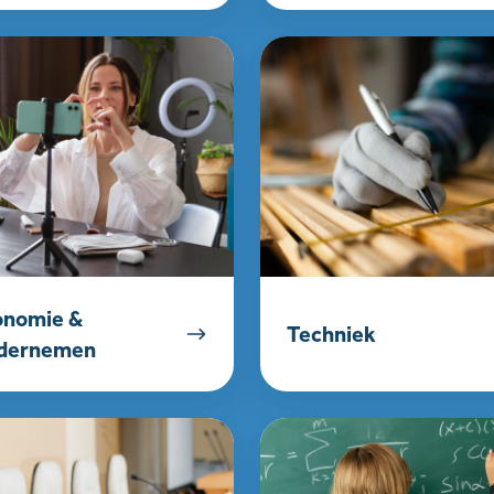
ie
Techniek
nemen
onomie &
Techniek
dernemen
appijleer
Wiskunde