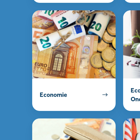
Economie
Econom
&
Onder
Ec
Economie
On
Bedrijfseconomie
Maatsch