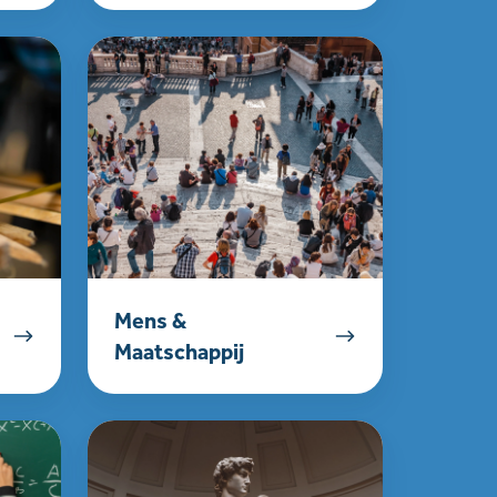
Mens
&
Maatschappij
Mens &
Maatschappij
Grieks