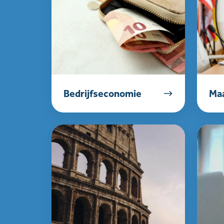
Bedrijfseconomie
Maa
Latijn
Digitale
gelette