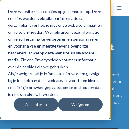
Deze website slaat cookies op je computer op. Deze
cookies worden gebruikt om informatie te
verzamelen over hoe je met onze website omgaat en
om je te onthouden. We gebruiken deze informatie
Voortgezet Onderwijs
om je surfervaring te verbeteren en personaliseren,
Natuurkunde geven met
en voor analyse en meetgegevens over onze
bezoekers, zowel op deze website als via andere
Learnbeat
media. Zie ons Privacybeleid voor meer informatie
over de cookies die we gebruiken.
Als je weigert, zal je informatie niet worden gevolgd
Al meer dan 600 scholen in het VO en MBO werken met
bij je bezoek aan deze website. Er wordt een kleine
Learnbeat. Ontdek hier de voordelen van Learnbeat voor
cookie in je browser geplaatst om te onthouden dat
docenten natuurkunde én leerlingen: van digitaal
je niet gevolgd wilt worden.
structuurformules tekenen tot digitaal toetsen afnemen,
en van het oefenen van echte examenopgaven tot het
Accepteren
Weigeren
opbouwen van een digitaal portfolio.