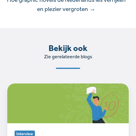
en plezier vergroten →
Bekijk ook
Zie gerelateerde blogs
Dankzij
Learnbeat
weet
ik
hoe
mijn
leerlingen
Interview