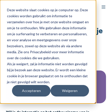
Deze website slaat cookies op je computer op. Deze
cookies worden gebruikt om informatie te
verzamelen over hoe je met onze website omgaat en
om je te onthouden. We gebruiken deze informatie
Zet peer review in tijdens je
om je surfervaring te verbeteren en personaliseren,
les, laat lessen beter
en voor analyse en meetgegevens over onze
bezoekers, zowel op deze website als via andere
beklijven
media. Zie ons Privacybeleid voor meer informatie
over de cookies die we gebruiken.
door
Maria
op 16 januari 2025
Als je weigert, zal je informatie niet worden gevolgd
bij je bezoek aan deze website. Er wordt een kleine
cookie in je browser geplaatst om te onthouden dat
je niet gevolgd wilt worden.
Accepteren
Weigeren