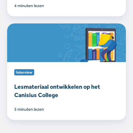
4 minuten lezen
Lesmateriaal
ontwikkelen
op
het
Canisius
College
Interview
Lesmateriaal ontwikkelen op het
Canisius College
5 minuten lezen