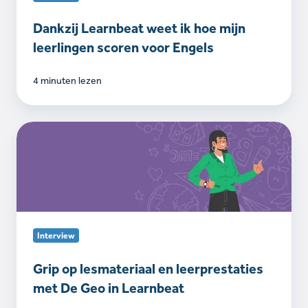
scoren
voor
Dankzij Learnbeat weet ik hoe mijn
Engels
leerlingen scoren voor Engels
4 minuten lezen
Grip
op
lesmateriaal
en
leerprestaties
met
De
Interview
Geo
in
Grip op lesmateriaal en leerprestaties
Learnbeat
met De Geo in Learnbeat