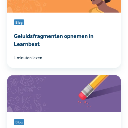
Blog
Geluidsfragmenten opnemen in
Learnbeat
1 minuten lezen
Antwoorden
verwijderen
van
een
leerling
Blog