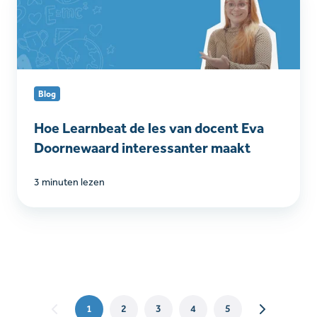
Learnbeat
de
les
van
docent
Eva
Blog
Doornewaard
interessanter
Hoe Learnbeat de les van docent Eva
maakt
Doornewaard interessanter maakt
3 minuten lezen
1
2
3
4
5