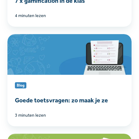
7 x gamification in de klas
4 minuten lezen
Goede
toetsvragen:
zo
maak
je
ze
Blog
Goede toetsvragen: zo maak je ze
3 minuten lezen
Oriënteren