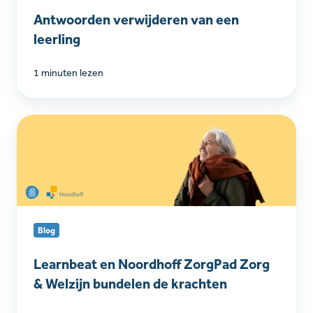
Antwoorden verwijderen van een
leerling
1 minuten lezen
Learnbeat
en
Noordhoff
ZorgPad
Zorg
&
Welzijn
Blog
bundelen
de
Learnbeat en Noordhoff ZorgPad Zorg
krachten
& Welzijn bundelen de krachten