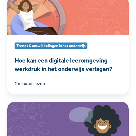
kan
een
digitale
leeromgeving
werkdruk
in
Trends & ontwikkelingen in het onderwijs
het
onderwijs
Hoe kan een digitale leeromgeving
verlagen?
werkdruk in het onderwijs verlagen?
2 minuten lezen
Learnbeat
leest
voor
in
verschillende