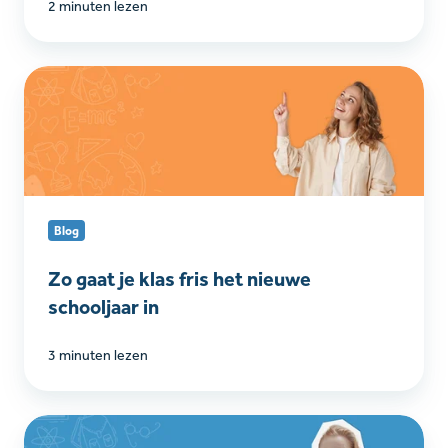
2 minuten lezen
Zo
gaat
je
klas
fris
het
nieuwe
Blog
schooljaar
in
Zo gaat je klas fris het nieuwe
schooljaar in
3 minuten lezen
Hoe