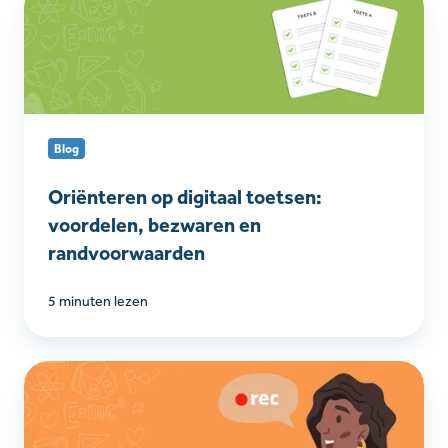
op
digitaal
toetsen:
voordelen,
bezwaren
en
Blog
randvoorwaarden
Oriënteren op digitaal toetsen:
voordelen, bezwaren en
randvoorwaarden
5 minuten lezen
Geluidsfragmenten
opnemen
in
Learnbeat