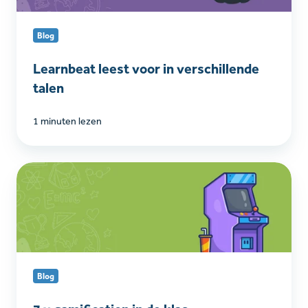
talen
Blog
Learnbeat leest voor in verschillende
talen
1 minuten lezen
7
x
gamification
in
de
klas
Blog