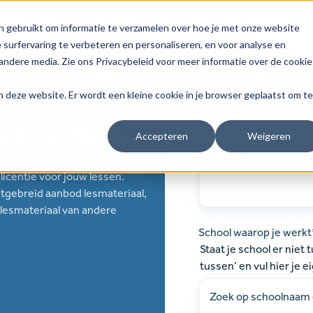
n gebruikt om informatie te verzamelen over hoe je met onze website
surfervaring te verbeteren en personaliseren, en voor analyse en
Ons lesmateriaal
Werken met
Bestellen
Support
ndere media. Zie ons Privacybeleid voor meer informatie over de cookie
aan deze website. Er wordt een kleine cookie in je browser geplaatst om te
t Premium
Accepteren
Weigeren
Voornaam
*
icentie voor jouw lessen.
itgebreid aanbod lesmateriaal,
 lesmateriaal van andere
School waarop je werkt
Staat je school er niet 
tussen’ en vul hier je e