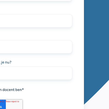
Mocht je meer over Learnbeat willen weten of vragen
hebben,
laat het ons weten.
 je nu?
een docent ben
*