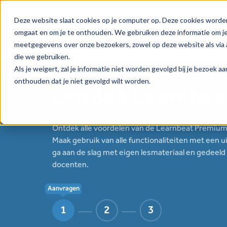
Deze website slaat cookies op je computer op. Deze cookies worde
omgaat en om je te onthouden. We gebruiken deze informatie om je 
Over Learnbeat
meetgegevens over onze bezoekers, zowel op deze website als via a
die we gebruiken.
Als je weigert, zal je informatie niet worden gevolgd bij je bezoek 
onthouden dat je niet gevolgd wilt worden.
Ontdek Learnbea
Ontdek alle voordelen van de Learnbeat Premiuml
Maak gebruik van alle functionaliteiten met een u
ga aan de slag met eigen lesmateriaal en gedeeld
docenten.
Aanvragen
1
2
3