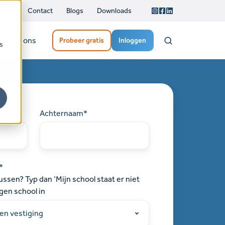
Contact
Blogs
Downloads
Over ons
Probeer gratis
Inloggen
s
Achternaam
*
*
tussen? Typ dan ‘Mijn school staat er niet
igen school in