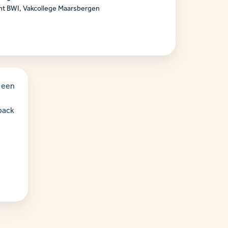
ent BWI, Vakcollege Maarsbergen
 een
back