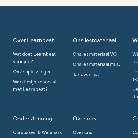
Over Learnbeat
Ons lesmateriaal
W
Wat doet Learnbeat
Ons lesmateriaal VO
Wa
voor jou?
ov
Ons lesmateriaal MBO
Onze oplossingen
Le
Tarievenlijst
sc
Werkt mijn school al
met Learnbeat?
Le
do
Ondersteuning
Over ons
C
Cursussen & Webinars
Over ons
Co