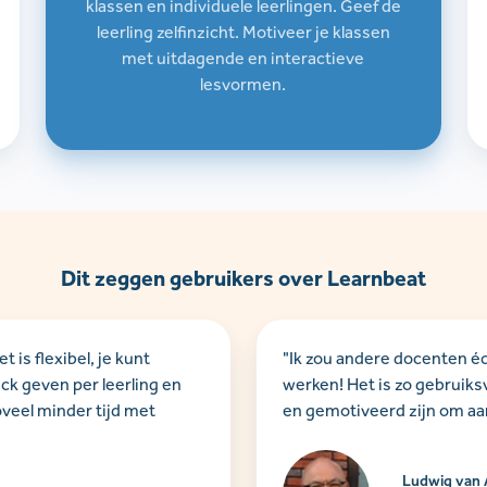
klassen en individuele leerlingen. Geef de
leerling zelfinzicht. Motiveer je klassen
met uitdagende en interactieve
lesvormen.
Dit zeggen gebruikers over Learnbeat
is flexibel, je kunt
"Ik zou andere docenten é
ck geven per leerling en
werken! Het is zo gebruiks
oveel minder tijd met
en gemotiveerd zijn om aan
Ludwig van