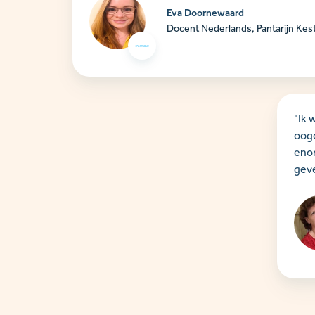
Eva Doornewaard
Docent Nederlands, Pantarijn Kes
"Ik 
oogo
enor
geve