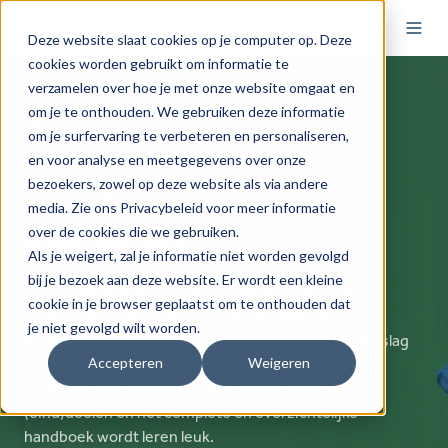
Deze website slaat cookies op je computer op. Deze
cookies worden gebruikt om informatie te
verzamelen over hoe je met onze website omgaat en
om je te onthouden. We gebruiken deze informatie
om je surfervaring te verbeteren en personaliseren,
en voor analyse en meetgegevens over onze
Leswijs Nederlands
bezoekers, zowel op deze website als via andere
media. Zie ons Privacybeleid voor meer informatie
over de cookies die we gebruiken.
vmbo | havo | vwo 1-4
Als je weigert, zal je informatie niet worden gevolgd
bij je bezoek aan deze website. Er wordt een kleine
Leswijs Nederlands heeft veel afwisselende en
cookie in je browser geplaatst om te onthouden dat
realistische opdrachten in echte leerlingentaal. De
je niet gevolgd wilt worden.
leerling kiest met welke zakelijke teksten hij aan de slag
Accepteren
Weigeren
gaat en
kan zowel vanuit de theorie als vanuit de
opdrachten starten. Samen met de heldere
(eind)doelen en het complete en overzichtelijke
handboek wordt leren leuk.