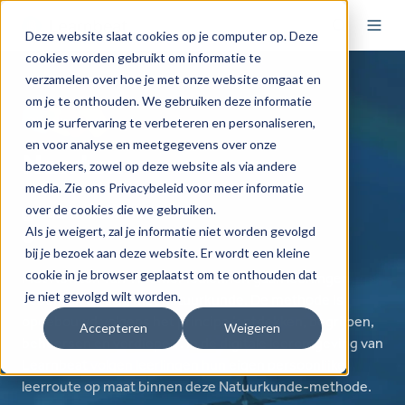
Deze website slaat cookies op je computer op. Deze
cookies worden gebruikt om informatie te
verzamelen over hoe je met onze website omgaat en
om je te onthouden. We gebruiken deze informatie
om je surfervaring te verbeteren en personaliseren,
en voor analyse en meetgegevens over onze
Newton
bezoekers, zowel op deze website als via andere
media. Zie ons Privacybeleid voor meer informatie
over de cookies die we gebruiken.
Alle niveaus vmbo 1-4
Als je weigert, zal je informatie niet worden gevolgd
havo en vwo 1-3
bij je bezoek aan deze website. Er wordt een kleine
cookie in je browser geplaatst om te onthouden dat
Met Newton van ThiemeMeulenhoff gaan leerlingen
je niet gevolgd wilt worden.
actief aan de slag met natuurkunde. De methode is
opgebouwd volgens het principe ‘ontdekken, begrijpen,
Accepteren
Weigeren
beheersen en verdiepen’. In de digitale leeromgeving van
Learnbeat volgen leerlingen hun eigen persoonlijke
leerroute op maat binnen deze Natuurkunde-methode.