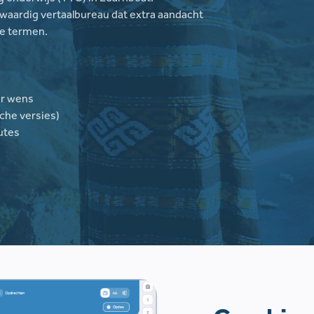
gwaardig vertaalbureau dat extra aandacht
ge termen.
ar wens
che versies)
utes