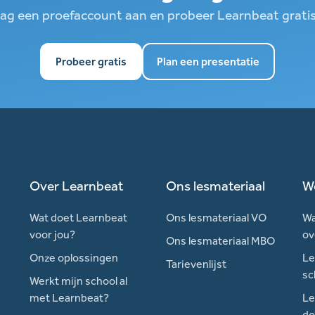
ag een proefaccount aan en probeer Learnbeat gratis
Probeer gratis
Plan een presentatie
Over Learnbeat
Ons lesmateriaal
W
Wat doet Learnbeat
Ons lesmateriaal VO
Wa
voor jou?
ov
Ons lesmateriaal MBO
Onze oplossingen
Le
Tarievenlijst
sc
Werkt mijn school al
met Learnbeat?
Le
do