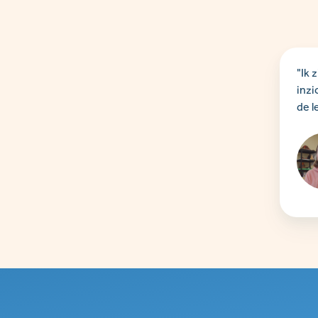
"Ik 
inzi
de l