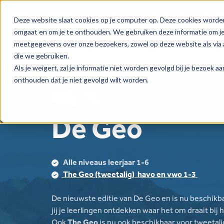
Deze website slaat cookies op je computer op. Deze cookies worde
omgaat en om je te onthouden. We gebruiken deze informatie om je 
Over Learnbeat
meetgegevens over onze bezoekers, zowel op deze website als via a
die we gebruiken.
Als je weigert, zal je informatie niet worden gevolgd bij je bezoek 
onthouden dat je niet gevolgd wilt worden.
De Geo
Alle niveaus leerjaar 1-6
The Geo (tweetalig) havo en vwo 1-3
De nieuwste editie van De Geo en is nu beschikbaa
jij je leerlingen ontdekken waar het om draait bij 
Ook
The Geo
is nu ook beschikbaar voor tweetali