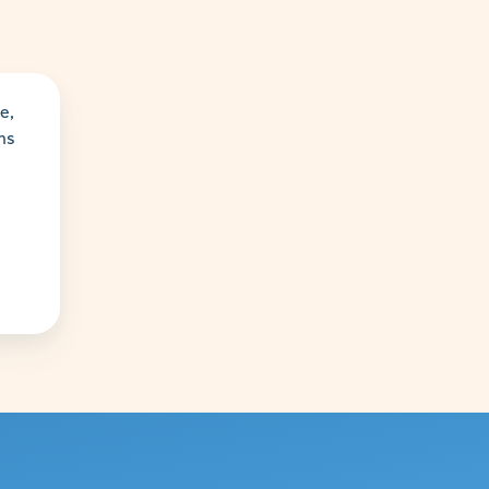
e,
ens