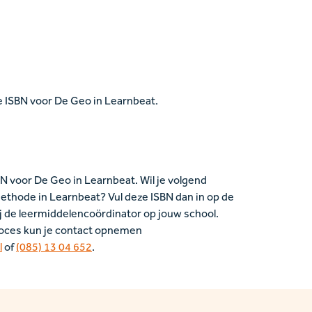
e ISBN voor De Geo in Learnbeat.
AN voor De Geo in Learnbeat. Wil je volgend
thode in Learnbeat? Vul deze ISBN dan in op de
ij de leermiddelencoördinator op jouw school.
roces kun je contact opnemen
l
of
(085) 13 04 652
.